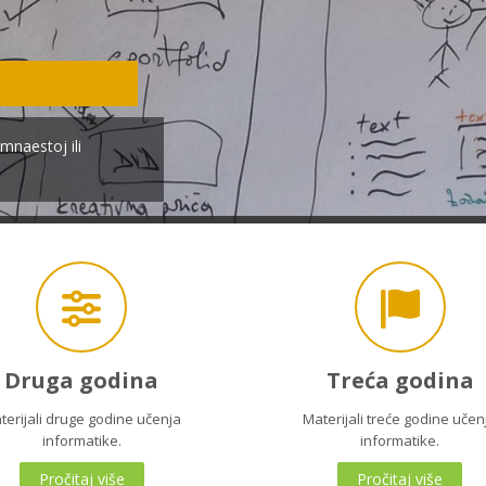
amnaestoj ili
Druga godina
Treća godina
terijali druge godine učenja
Materijali treće godine učen
informatike.
informatike.
Pročitaj više
Pročitaj više