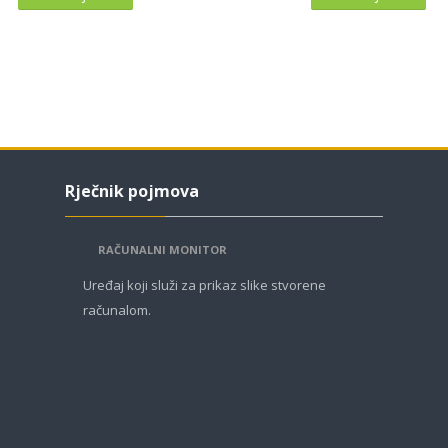
Preskoči Rječnik pojmova
Rječnik pojmova
RAČUNALNI MONITOR
Uređaj koji služi za prikaz slike stvorene
računalom.