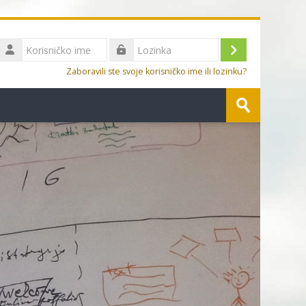
Korisničko
ime
Prijava
Lozinka
Zaboravili ste svoje korisničko ime ili lozinku?
Pretraživanje
Predaj