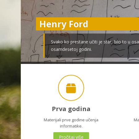
Henry Ford
Svako ko prestane učiti je star, bilo to u os
osamdesetoj godini.
Prva godina
Materijali prve godine učenja
Ma
informatike.
Pročitaj više